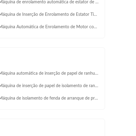
uina de enrolamento automática de estator de trabalho pesado para 120-300 mm OD com alta obturação para motores industriais
ina de Inserção de Enrolamento de Estator Tipo Horizontal para Estator com Diâmetro Externo Máx. de 210mm com Compatibilidade de Fio de PVC SMT-QX1200
quina Automática de Enrolamento de Motor com Economia de Trabalho, OD do Estator 110-210mm
na automática de inserção de papel de ranhuras PLC Stator, altura da pilha 20‐160 mm, equipamento de inserção de papel de isolamento controlado por servo para aparelhos domésticos, ventiladores e máquinas de lavar roupa
ina de inserção de papel de isolamento de ranhuras de estator de trabalho pesado para ID 70 ∼140 mm / OD ≤ 200 mm ∼ Para motores industriais, bombas e compressores
áquina de isolamento de fenda de arranque de produção SMT-C100