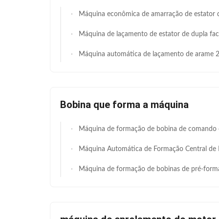
Máquina econômica de amarração de estator de dois lados, servo automático de 4 eixos, máquina de amarração de bobina de agulha dupla, altura de pilha de 15 a 120 mm para fabricação de estator de motor domés
Máquina de laçamento de estator de dupla face de alta velocidade de 200 pontos/min com controlo eletrónico de câmara para motores de veículos elétricos com modo de laç
Máquina automática de laçamento de arame 25-100mm para motor LD com relatório de auditoria SG
Bobina que forma a máquina
Máquina de formação de bobina de comando duplo hidráulico de alta precisão com 30 ̊150 mm de altura de pilha e dobragem de bobina lateral para EV BLDC e servomoto
Máquina Automática de Formação Central de Bobina de Estator Após Lacing SMT 
Máquina de formação de bobinas de pré-formação com estator I.D Φ50-120 mm O.D Φ80-160 mm e faixa de altura da pi