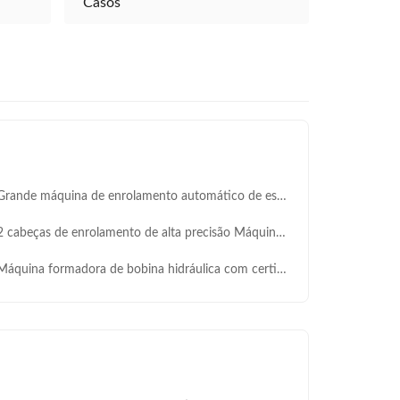
Casos
e máquina de enrolamento automático de estator, altura da pilha 60 ∼ 250 mm, equipamento de enrolamento de bobina de servo de vários eixos para grande produção em massa de motor de indução de três fases e motor de bomba
abeças de enrolamento de alta precisão Máquina de enrolamento automática de estator para motores BLDC e inversor
uina formadora de bobina hidráulica com certificação ISO e deslocamento de 30L - para fabricação de motores com qualidade garantida