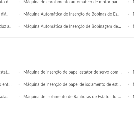
m Stator OD
Máquina de enrolamento automático de motor para economia de mão de obra para estator OD 110-210mm - para motores, bombas e compressores industriais
Máq
 de servo
Máquina Automática de Inserção de Bobinas de Estator com OD de Estator de Φ160mm e Troca Rápida de Ferramentas para Motores AC
Máqu
SMT - QX600
Máquina Automática de Inserção de Bobinagem de Estator para Bobinagens de Estator AC / DC SMT-QX10
Má
ator de baixo volume
Máquina de inserção de papel estator de servo completo, altura de empilhadeira 15-90 mm, equipamento de inserção de isolamento de ranhuras de alta precisão para produção de estator de motor BLDC, auxiliar de nova energia e ferramenta de potência
Máqui
T - SC160
Máquina de inserção de papel de isolamento de estator interno de motor BLDC de precisão para ID ≥30mm / OD ≤135mm
Máqu
trodomésticos
Máquina de Isolamento de Ranhuras de Estator Totalmente Automática Economizadora de Mão de Obra com Eficiência de 0,6 s/s para Fabricação de Motores
M