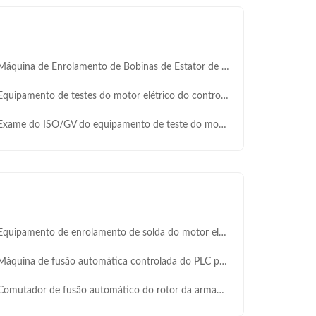
uina de Enrolamento de Bobinas de Estator de Motor de Tamanho Grande Semi-automática com Alimentação de 220V/50/60Hz e Saída de 4,5Kw
quipamento de testes do motor elétrico do controlo do motor de Digitas
ame do ISO/GV do equipamento de teste do motor elétrico do sistema de teste do vácuo do estator
uipamento de enrolamento de solda do motor elétrico de fio de cobre para o motor do misturador
quina de fusão automática controlada do PLC para o motor SMT- K3220 da C.C. e de C.A.
mutador de fusão automático do rotor da armadura da máquina do ponto de Cinco-Pólo tripolar