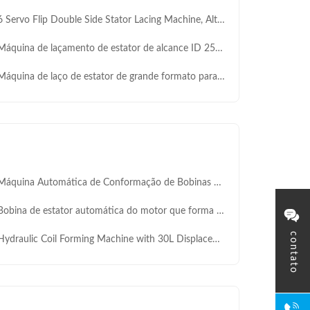
rvo Flip Double Side Stator Lacing Machine, Altura de pilha 30×160mm, Automática Flipping Dual Needle Coil Binding para Produzção de Estator de Motor de Indução e Eletrodomésticos
uina de laçamento de estator de alcance ID 25-100mm com design de agulha dupla e velocidade de laçamento de 0,45s/s
quina de laço de estator de grande formato para fabricação de motores F250 / OD430 SMT-DW600
uina Automática de Conformação de Bobinas para Estatores com Controle PLC Hidráulico para ID de Estator de 80-120mm
obina de estator automática do motor que forma a máquina
contato
draulic Coil Forming Machine with 30L Displacement and 20-120mm Stack Height for Stator Coil Winding