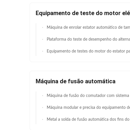
Equipamento de teste do motor elé
Máquina de enrolar estator automático de tamanho de quadro grande com diâmetro de balanço ≤ 900 mm para grand
Plataforma do teste de desempenho do alternador do automóvel do equipamento de teste do motor
Equipamento de testes do motor do estator para a máquina de enrolamento automática d
Máquina de fusão automática
Máquina de fusão do comutador com sistema de feixe de passeio, controle
Máquina modular e precisa do equipamento de enrolamento do motor de armadura do comutador do gancho da soldadura
Metal a solda de fusão automática dos fins do Multi-fio da máquina do s