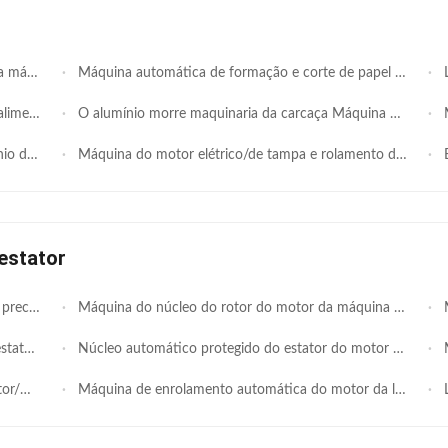
or - CD150
Máquina automática de formação e corte de papel em cunha de estator de motor SMT-CG200
La
0-200mm
O alumínio morre maquinaria da carcaça Máquina de corte da cunha para o estator/rotor
Má
estações
Máquina do motor elétrico/de tampa e rolamento de extremidade máquina de pressão para o motor do condicionador de ar
En
estator
o do motor
Máquina do núcleo do rotor do motor da máquina do conjunto do núcleo do estator de turbina eólica/C.C.
Má
ISO9001
Núcleo automático protegido do estator do motor do condicionador de ar da máquina de enrolamento do motor de Pólo
Má
tator
Máquina de enrolamento automática do motor da laminação do núcleo do estator para a tração do elevador
Li