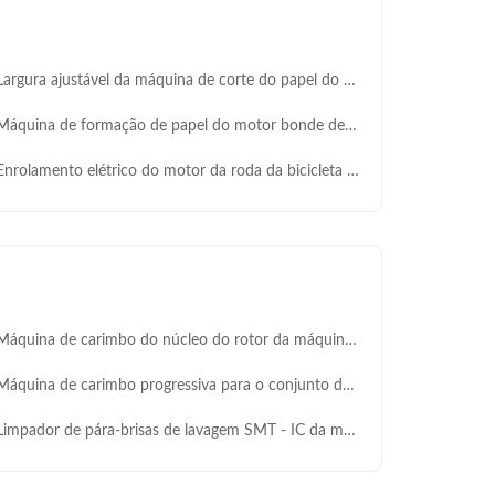
rgura ajustável da máquina de corte do papel do estator da cunha de entalhe
quina de formação de papel do motor bonde de máquina de corte da cunha da isolação da armadura
rolamento elétrico do motor da roda da bicicleta da eficiência da máquina do motor elétrico
quina de carimbo do núcleo do rotor da máquina/estator do conjunto do núcleo do estator da C.C.
quina de carimbo progressiva para o conjunto do núcleo do rotor do estator do motor elétrico
mpador de pára-brisas de lavagem SMT - IC da máquina do conjunto do núcleo do estator do motor - 4