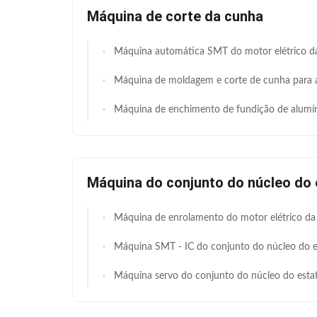
Máquina de corte da cunha
Máquina automática SMT do motor elétrico da máquina de corte da cunha do entalhe do estator do mot
Máquina de moldagem e corte de cunha para alimentação comprimento 1
Máquina de enchimento de fundição de alumínio do multi rotor automático das 
Máquina do conjunto do núcleo do 
Máquina de enrolamento do motor elétrico da precisão para o rotor do estator do motor da laminaçã
Máquina SMT - IC do conjunto do núcleo do estator do motor de C.A. - certificação 4 
Máquina servo do conjunto do núcleo do estator/máquina laminações do es