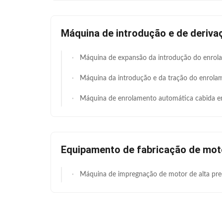
Máquina de introdução e de deriva
Máquina de expansão da introdução do enrolamento do estator do motor da indústria IEC3 e do enrolamento
Máquina da introdução e da tração do enrolamento do equipamento de enrolamento do motor para o motor d
Máquina de enrolamento automática cabida em torno de introduzir a máquina para as bombas/compres
Equipamento de fabricação de mot
Máquina de impregnação de motor de alta precisão Max Rotor Dimensão comprimento 220mm / diâm