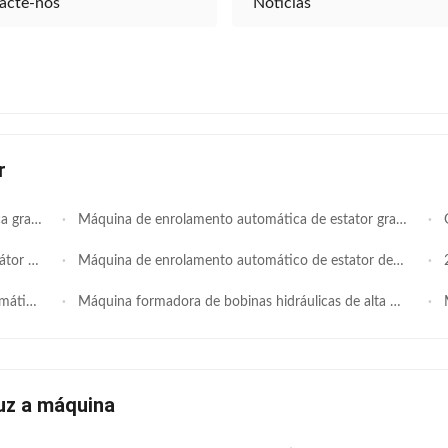
acte-nos
Notícias
r
estator industrial médio
Máquina de enrolamento automática de estator grande de alta precisão, servo completo 80 ′′ 280 mm empilhador de bobina de altura de pilha para fabricação de estator de motor industrial de alta potência e grande BLDC EV Drive
Grand
ráulico básico
Máquina de enrolamento automático de estator de alta capacidade com 2 cabeças de enrolamento e 4 estações - cabeça dupla para fabricação de máquinas de lavar e motores de eletrodomésticos de alto volume
2 c
as de lavar
Máquina formadora de bobinas hidráulicas de alta precisão para motores EV - para fabricação de motores de veículos elétricos e de energia nova
Máq
uz a máquina