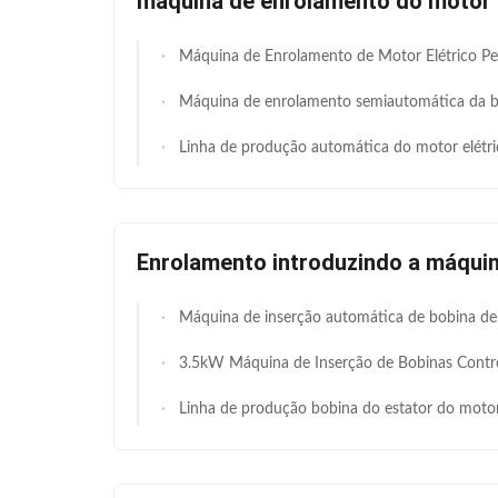
máquina de enrolamento do motor 
Máquina de Enrolamento de Motor Elétrico Personalizada, Máquina de Enrolamento de Al
Máquina de enrolamento semiautomática da bobina para o motor e
Linha de produção automática do motor elétrico do rotor da máquina de enrolamento da 
Enrolamento introduzindo a máqui
Máquina de inserção automática de bobina de bomba de poço profundo econômica com 30-100 mm de altura de pilha e servo híbrido pneumático para fabricação de motores de bomba submersíve
3.5kW Máquina de Inserção de Bobinas Controlada por PLC para Diâmetro Interno de Estator de 110-210mm com Operação Se
Linha de produção bobina do estator do motor de indução que introduz a anti corrosão d