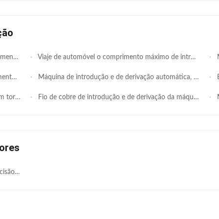
ção
 de bobina
Viaje de automóvel o comprimento máximo de introdução e de derivação do estator da máquina 120mm do núcleo
Má
e 3 fases
Máquina de introdução e de derivação automática, forma das bobinas de estator que expande e que forma a máquina
Es
sores de ar
Fio de cobre de introdução e de derivação da máquina e fio do alumínio
Má
ores
etro 140mm