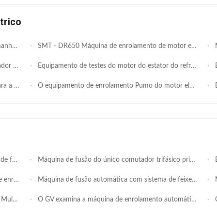
trico
es motores
SMT - DR650 Máquina de enrolamento de motor elétrico 2.2Kw ISO9001 / SGS
Máq
 elétrico
Equipamento de testes do motor do estator do refrigerador/condicionador de ar
E
o estator
O equipamento de enrolamento Pumo do motor elétrico/estator de compressor integrou o vácuo do sistema de teste
Ex
 do PLC
Máquina de fusão do único comutador trifásico principal para o motor da C.C.
Eq
 e da fusão
Máquina de fusão automática com sistema de feixe de passeio
Má
oldador
O GV examina a máquina de enrolamento automática do estator para o motor da C.C. e o motor universal
Co