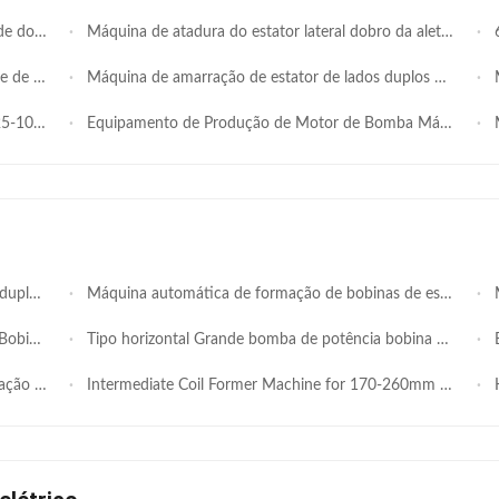
tico e agrícola pequeno
Máquina de atadura do estator lateral dobro da aleta da elevada precisão, auto servo de 6 linhas centrais que lança o equipamento de emperramento de agulha dupla para o motor de movimentação de BLDC EV, baixa taxa de danos ao fio ≤1%
6 Se
amento sofisticado
Máquina de amarração de estator de lados duplos com certificação ISO/SGS para estatores de motor LD de 25-100 mm com precisão servo-acionada
Máq
S SMT-BZ41
Equipamento de Produção de Motor de Bomba Máquina de Enrolamento de Motor de Indução SMT - DW350
Má
res industriais
Máquina automática de formação de bobinas de estator de lado duplo hidráulico PLC com altura de pilha de 20-160 mm para fabricação de motores
Máq
- ZJ160
Tipo horizontal Grande bomba de potência bobina de estator Máquina de formação média comprimento de pilha longa SMT - ZJ600
B
lha 40-150 mm
Intermediate Coil Former Machine for 170-260mm Stator OD with 90-220mm Stack Height and Φ100-200mm ID Range
Hy