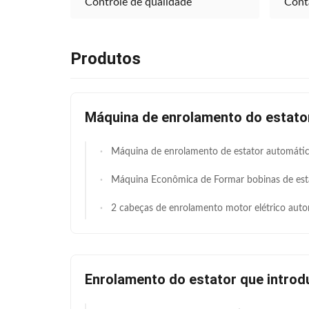
Controle de qualidade
Cont
Produtos
Máquina de enrolamento do estato
Máquina de enrolamento de estator automática grande e econômica, híbrido servopneumático, equipamento de enrolamento de bobina de altura de pilha de 50–220 mm para motor de irrigação agrícola e fabricação de lote de 
Máquina Econômica de Formar bobinas de estátor com 15×120 mm de altura de empilhadeira, forma automática de bobinas de lado duplo e PLC hid
2 cabeças de enrolamento motor elétrico automático estacionário máquina de enrolamento para fabricação de máquin
Enrolamento do estator que introd