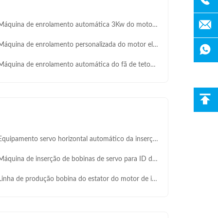
áquina de enrolamento automática 3Kw do motor elétrico de fã de teto
quina de enrolamento personalizada do motor elétrico, máquina de enrolamento do alternador
quina de enrolamento automática do fã de teto/máquina de enrolamento elétrica do filamento
pamento servo horizontal automático da inserção do estator do PLC com altura da pilha de 30-120mm para a máquina de inserção da bobina da bomba do poço profundo
áquina de inserção de bobinas de servo para ID do estator de 100-200 mm
nha de produção bobina do estator do motor de indução que introduz a máquina