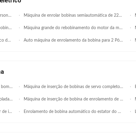
elétrico
ternador
Máquina de enrolar bobinas semiautomática de 220 V 1000 r/min para motor elétrico
M
létrico
Máquina grande do rebobinamento do motor da máquina de enrolamento da bobina do estator do motor do tamanho
Má
armadura
Auto máquina de enrolamento da bobina para 2 Pólos/estator 4 Pólos e de 6 Pólos
Má
na
is agrícolas e civis
Máquina de inserção de bobinas de servo completo de alta precisão para estator de altura de pilha de 120-600 mm em motores de bomba de poço profundo
Equi
mi-Automática
Máquina de inserção de bobina de enrolamento de motor de bomba submersível 3.5Kw
M
a máquina
Enrolamento de bobina automático do estator do motor que introduz a máquina para os motores elétricos grandes
Li