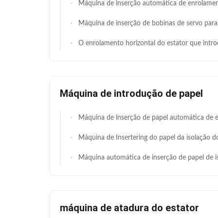
Máquina de inserção automática de enrolamento de estator de precisão com projeto de quatro estações para 20-100m
Máquina de inserção de bobinas de servo para diâmetro de fio de 0,2-1,2 mm e estator de 110-210 mm com sistema
O enrolamento horizontal do estator que introduz a máquina para a bomba boa profunda motoriza 
Máquina de introdução de papel
Máquina de inserção de papel automática de estator compacta e econômica, altura de empilhadeira 25-100 mm, unidade de inserção de papel de isolamento controlada por PLC para pequenas fábricas de motores, piloto e fabricação de est
Máquina de Insertering do papel da isolação do entalhe do estator para motores industriais SM
Máquina automática de inserção de papel de isolamento de ranhuras de estator100-200mm I.D. e ≤300mm O.D. com < 30 minutos de troca de ferramentas, geradores e motores de ele
máquina de atadura do estator