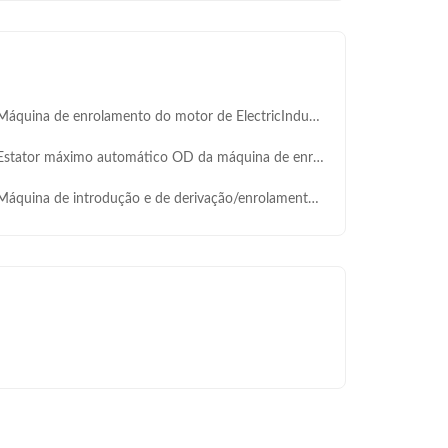
quina de enrolamento do motor de ElectricInduction que introduz a tração que forma o sistema
tator máximo automático OD da máquina de enrolamento 160mm do estator do exame do ISO/GV
quina de introdução e de derivação/enrolamento automático que encaixa a máquina