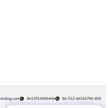
winding.com
8613914006446
86-512-66316783-802