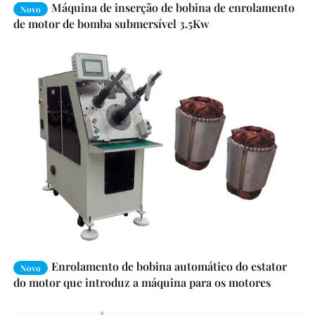
Máquina de inserção de bobina de enrolamento
Novo
de motor de bomba submersível 3.5Kw
Enrolamento de bobina automático do estator
Novo
do motor que introduz a máquina para os motores
elétricos grandes