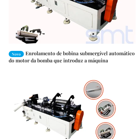
Enrolamento de bobina submergível automático
Novo
do motor da bomba que introduz a máquina
L2100*W2000*1600mm