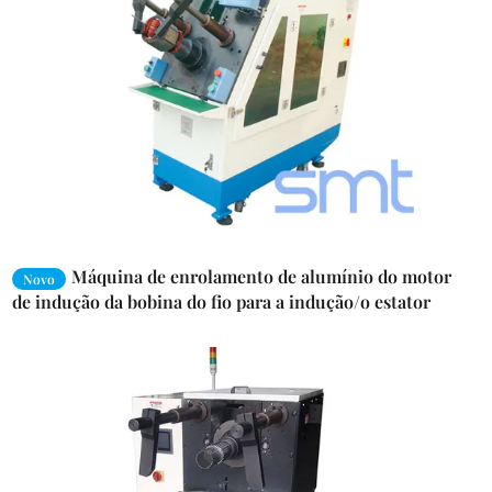
Máquina de enrolamento de alumínio do motor
Novo
de indução da bobina do fio para a indução/o estator
motor da máquina de lavar