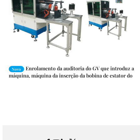
Enrolamento da auditoria do GV que introduz a
Novo
máquina, máquina da inserção da bobina de estator do
servo motor do CNC