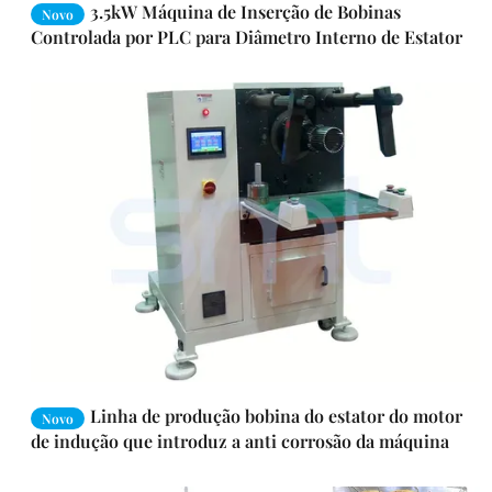
3.5kW Máquina de Inserção de Bobinas
Novo
Controlada por PLC para Diâmetro Interno de Estator
de 110-210mm com Operação Semi-Automática
Linha de produção bobina do estator do motor
Novo
de indução que introduz a anti corrosão da máquina