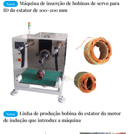
Máquina de inserção de bobinas de servo para
Novo
ID do estator de 100-200 mm
Linha de produção bobina do estator do motor
Novo
de indução que introduz a máquina