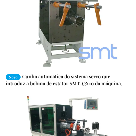
Cunha automática do sistema servo que
Novo
introduz a bobina de estator SMT-QX10 da máquina,
cor alaranjada