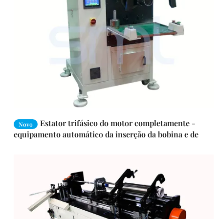
Estator trifásico do motor completamente -
Novo
equipamento automático da inserção da bobina e de
enrolamento da bobina