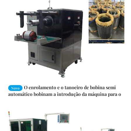
O enrolamento e o tanoeiro de bobina semi
Novo
automático bobinam a introdução da máquina para o
estator da bomba/fã