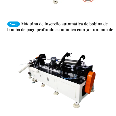
Máquina de inserção automática de bobina de
Novo
bomba de poço profundo econômica com 30-100 mm de
altura de pilha e servo híbrido pneumático para
fabricação de motores de bomba submersíveis agrícolas
e civis