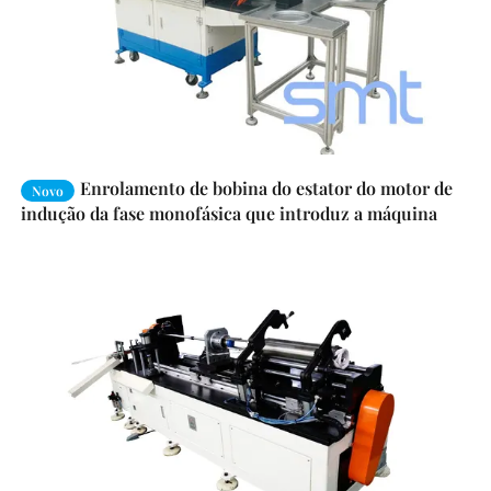
Enrolamento de bobina do estator do motor de
Novo
indução da fase monofásica que introduz a máquina
SMT-KW300