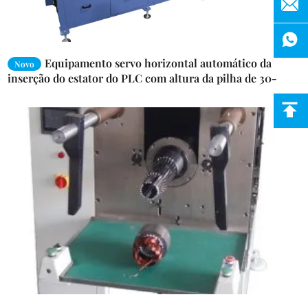
Equipamento servo horizontal automático da
Novo
inserção do estator do PLC com altura da pilha de 30-
120mm para a máquina de inserção da bobina da bomba
do poço profundo