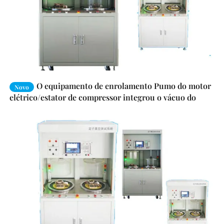
O equipamento de enrolamento Pumo do motor
Novo
elétrico/estator de compressor integrou o vácuo do
sistema de teste