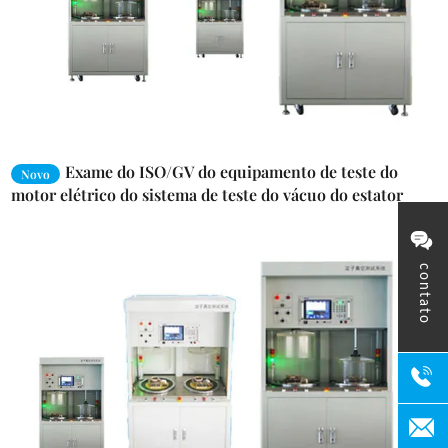
Exame do ISO/GV do equipamento de teste do
Novo
motor elétrico do sistema de teste do vácuo do estator
contato