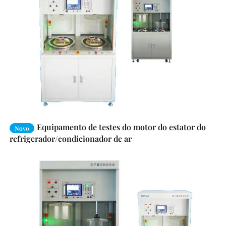
Equipamento de testes do motor do estator do
Novo
refrigerador/condicionador de ar