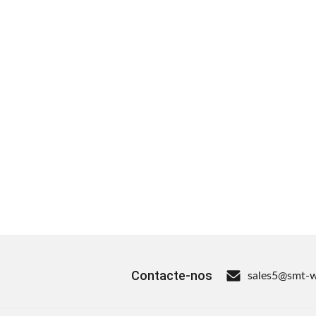
Contacte-nos
sales5@smt-