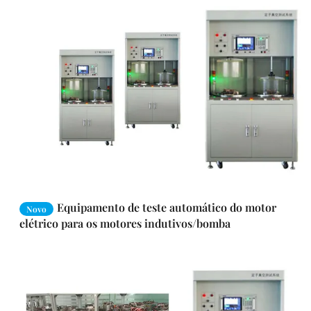
Equipamento de teste automático do motor
Novo
elétrico para os motores indutivos/bomba