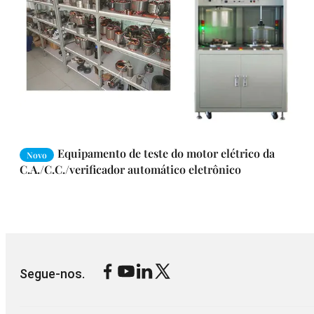
Equipamento de teste do motor elétrico da
Novo
C.A./C.C./verificador automático eletrônico
Segue-nos.