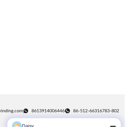
winding.com
8613914006446
86-512-66316783-802
Daisy