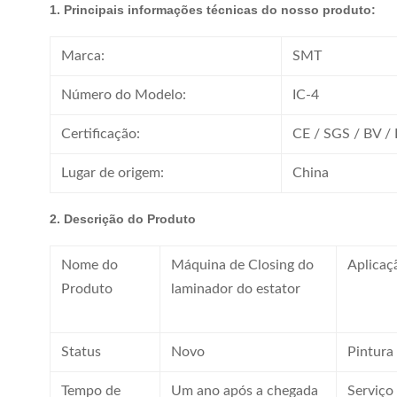
1. Principais informações técnicas do nosso produto:
Marca:
SMT
Número do Modelo:
IC-4
Certificação:
CE / SGS / BV /
Lugar de origem:
China
2. Descrição do Produto
Nome do
Máquina de Closing do
Aplicaç
Produto
laminador do estator
Status
Novo
Pintura
Tempo de
Um ano após a chegada
Serviço