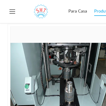
Para casa
>
produtos
>
Máquina do conjunto do núcleo do esta
Para Casa
Produ