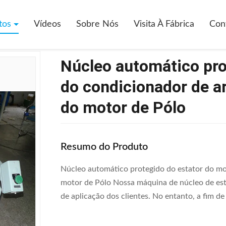
tor
>
Núcleo Automático Protegido Do Estator Do Motor Do Condici
tos
Vídeos
Sobre Nós
Visita À Fábrica
Con
Núcleo automático pro
do condicionador de a
do motor de Pólo
Resumo do Produto
Núcleo automático protegido do estator do mo
motor de Pólo Nossa máquina de núcleo de est
de aplicação dos clientes. No entanto, a fim d