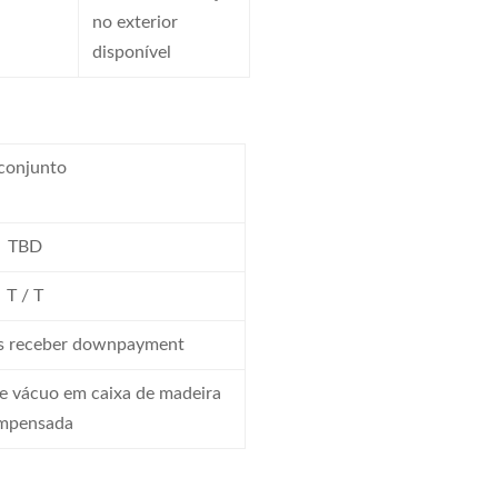
no exterior
disponível
conjunto
TBD
T / T
ós receber downpayment
e vácuo em caixa de madeira
mpensada