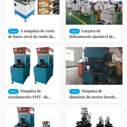
A máquina de corte
Largura de
Novo
Novo
de baixo nível de ruído da
dobramento ajustável de
cunha para o estator do
introdução de papel do
motor de indução, saída
OEM da máquina da
pode ser ajustada
isolação automática do
entalhe
Máquina de
Máquina de
Novo
Novo
enrolamento SMT- da
alumínio do motor bonde
bobina da máquina de corte
de máquina de corte da
da cunha da precisão do
cunha com sistema de
CNC auto LG300
refrigeração