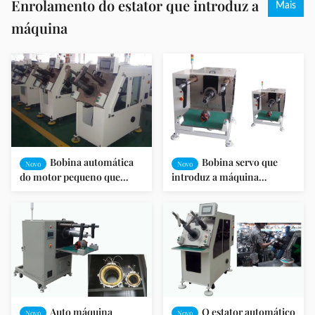
Enrolamento do estator que introduz a
Mais
máquina
Bobina automática
Bobina servo que
Novo
Novo
do motor pequeno que
introduz a máquina
introduz a máquina para o
aplicada aos micro motores
estator
de indução
Auto máquina
O estator automático
Novo
Novo