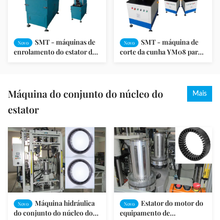
SMT - máquinas de
SMT - máquina de
Novo
Novo
enrolamento do estator de
corte da cunha YM08 para
fã do teto do fã de tabela da
o motor da bomba/motor
máquina do corte da cunha
do condicionador de ar
LG300
Máquina do conjunto do núcleo do
Mais
estator
Máquina hidráulica
Estator do motor do
Novo
Novo
do conjunto do núcleo do
equipamento de