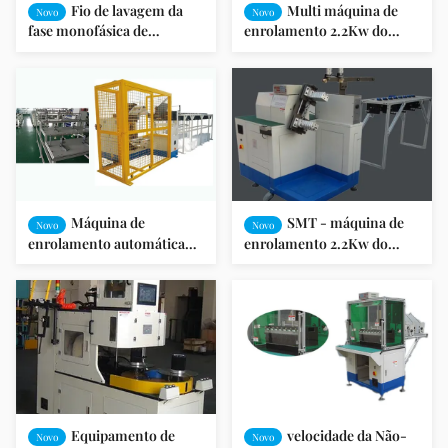
Fio de lavagem da
Multi máquina de
Novo
Novo
fase monofásica de
enrolamento 2.2Kw do
máquina de enrolamento
motor bonde da bobina da
do motor elétrico da C.A.
camada ISO9001/GV
Máquina de
SMT - máquina de
Novo
Novo
enrolamento automática
enrolamento 2.2Kw do
elétrica do estator com
motor DR650 elétrico
proteção grande SMT do
ISO9001/GV
quadro - DR1200
Equipamento de
velocidade da Não-
Novo
Novo