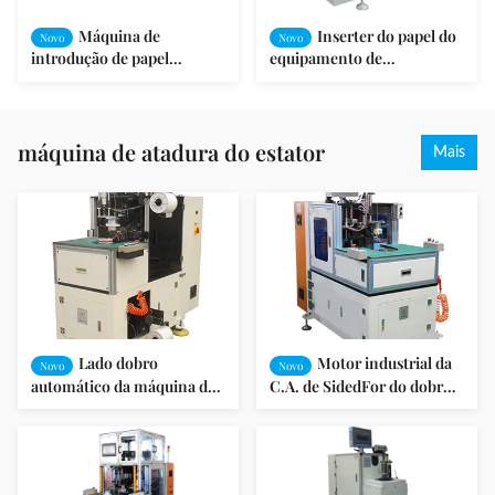
Máquina de
Inserter do papel do
Novo
Novo
introdução de papel
equipamento de
promovida SMT do entalhe
enrolamento do motor
do estator da versão -
elétrico da máquina da
CW200
isolação do entalhe
máquina de atadura do estator
Mais
Lado dobro
Motor industrial da
Novo
Novo
automático da máquina de
C.A. de SidedFor do dobro
laço da bobina para o motor
automático da máquina de
de indução
laço da bobina