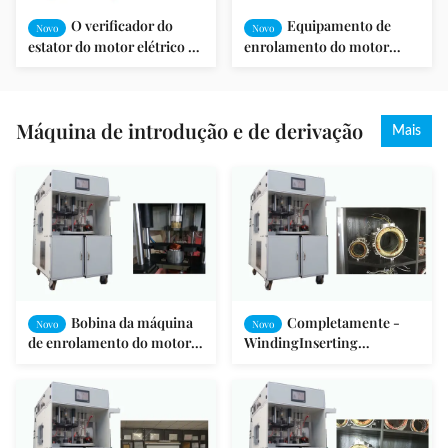
O verificador do
Equipamento de
Novo
Novo
estator do motor elétrico de
enrolamento do motor
SMT-AN96951V/integrou o
elétrico/equipamento SMT-
teste/motor de fã
AN96951V motor elétrico
Máquina de introdução e de derivação
Mais
Bobina da máquina
Completamente -
Novo
Novo
de enrolamento do motor
WindingInserting
de indução que introduz o
automático e máquina de
formulário SMT da tração -
derivação para o estator do
I
motor