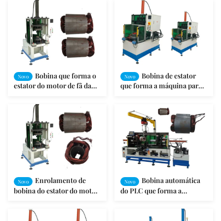
Bobina que forma o
Bobina de estator
Novo
Novo
estator do motor de fã da
que forma a máquina para
máquina trifásico
fazer os motores/bobina
que forma a máquina
Enrolamento de
Bobina automática
Novo
Novo
bobina do estator do motor
do PLC que forma a
de fã que dá forma à bobina
máquina para o estator que
que forma a máquina
enrola a formação final