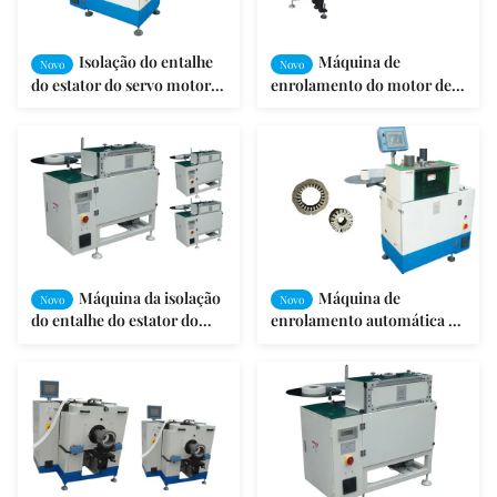
Isolação do entalhe
Máquina de
Novo
Novo
do estator do servo motor
enrolamento do motor de
para entalhes diferentes
indução para a máquina de
lavar/fã/bomba
Máquina da isolação
Máquina de
Novo
Novo
do entalhe do estator do
enrolamento automática do
motor, máquina de
motor do exame do ISO/GV
introdução de papel da
para cunhas simples
isolação do entalhe