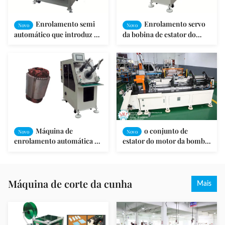
Enrolamento semi
Enrolamento servo
Novo
Novo
automático que introduz a
da bobina de estator do
máquina, enrolamento do
motor de indução que
entalhe do estator do
introduz a máquina com
motor/bobina que introduz
cunha
a máquina
Máquina de
o conjunto de
Novo
Novo
enrolamento automática da
estator do motor da bomba
bobina do estator com fio
de 1.5KW 380V faz à
de cobre/de alumínio
máquina a máquina de
enrolamento da bobina do
estator
Máquina de corte da cunha
Mais