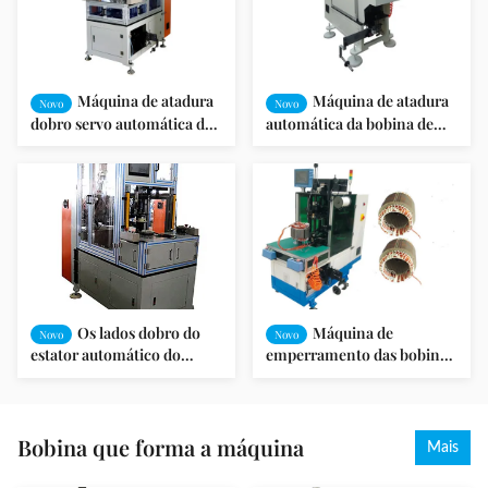
Máquina de atadura
Máquina de atadura
Novo
Novo
dobro servo automática da
automática da bobina de
bobina dos lados
extremidade do estator
Os lados dobro do
Máquina de
Novo
Novo
estator automático do
emperramento das bobinas
motor bobinam a máquina
do laço da bobina de estator
de laço
para o motor de indução do
compressor da bomba
Bobina que forma a máquina
Mais