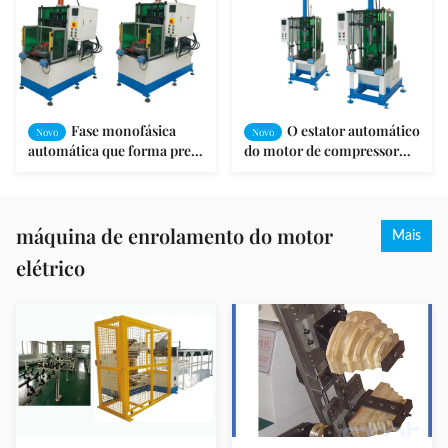
Fase monofásica
O estator automático
Novo
Novo
automática que forma pre a
do motor de compressor
máquina
bobina a máquina de
formação final
máquina de enrolamento do motor
Mais
elétrico