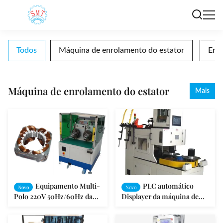
Todos
Máquina de enrolamento do estator
Enro
Máquina de enrolamento do estator
Mais
Equipamento Multi-
PLC automático
Novo
Novo
Polo 220V 50Hz/60Hz da
Displayer da máquina de
dobadoura da máquina de
enrolamento da bobina
enrolamento do estator
diâmetro de fio de 0.2~1.0