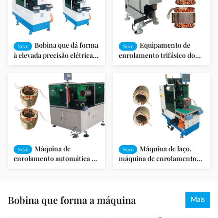
Bobina que dá forma
Equipamento de
Novo
Novo
à elevada precisão elétrica
enrolamento trifásico do
da máquina de
motor da extremidade do
enrolamento do estator
estator do motor
Máquina de
Máquina de laço,
Novo
Novo
enrolamento automática da
máquina de enrolamento
bobina da multi camada
automática do motor
para o micro motor do
condicionador de ar
Bobina que forma a máquina
Mais