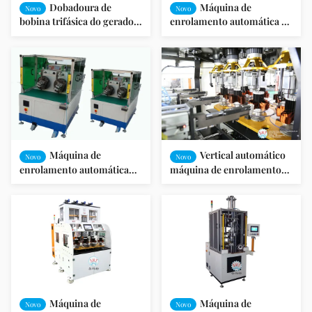
Dobadoura de
Máquina de
Novo
Novo
bobina trifásica do gerador
enrolamento automática da
da máquina de
bobina para a variedade de
enrolamento do motor
estatores SMT do calibre de
elétrico
fio de cobre - R350
Máquina de
Vertical automático
Novo
Novo
enrolamento automática
máquina de enrolamento
SMT-WR100 da bobina do
da bobina de 4/6 Polos para
estator dos produtos do
o gerador do carro
motor
Máquina de
Máquina de
Novo
Novo