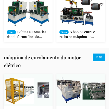
Bobina automática
A bobina entra e
Novo
Novo
dando forma final do
retira na máquina de
enrolamento do estator que
formação média da
forma a máquina
produção da
máquina/motor da estação
máquina de enrolamento do motor
Mais
elétrico