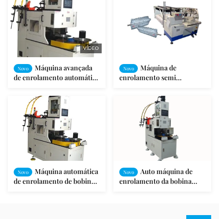
VÍDEO
Máquina avançada
Máquina de
Novo
Novo
de enrolamento automático
enrolamento semi
de estator para fio de
automática da bobina da
diâmetro 0,3-1,0 mm
máquina de enrolamento
220V do estator do gerador
Máquina automática
Auto máquina de
Novo
Novo
de enrolamento de bobina
enrolamento da bobina
para motor de indução de
para o motor de indução do
motor CA
motor de C.A.