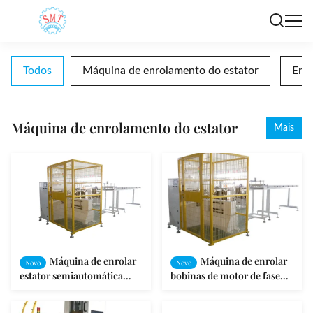
Todos
Máquina de enrolamento do estator
Enro
Máquina de enrolamento do estator
Mais
Máquina de enrolar
Máquina de enrolar
Novo
Novo
estator semiautomática
bobinas de motor de fase
220V 2,2Kw para arranque
única para fio de diâmetro
automático
0,4-1,5 mm