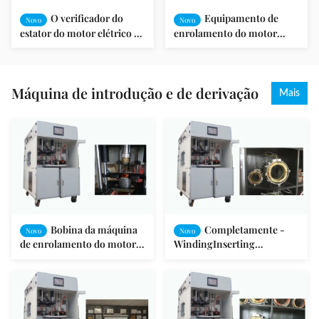
O verificador do
Equipamento de
Novo
Novo
estator do motor elétrico de
enrolamento do motor
SMT-AN96951V/integrou o
elétrico/equipamento SMT-
teste/motor de fã
AN96951V motor elétrico
Máquina de introdução e de derivação
Mais
Bobina da máquina
Completamente -
Novo
Novo
de enrolamento do motor
WindingInserting
de indução que introduz o
automático e máquina de
formulário SMT da tração -
derivação para o estator do
I
motor