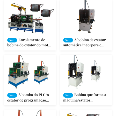
Enrolamento de
A bobina de estator
Novo
Novo
bobina do estator do motor
automática incorpora e
de indução que dá forma e
retira o meio da estação -
que forma à máquina
formar a máquina
A bomba do PLC/o
Bobina que forma a
Novo
Novo
estator de programação
máquina/estator
motor de fã bobina a
automático que forma a
introdução formando a
máquina
máquina