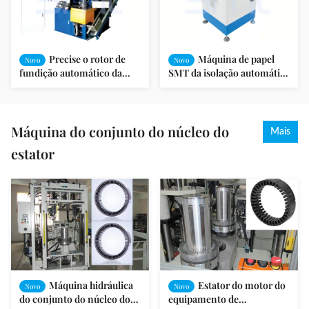
Precise o rotor de
Máquina de papel
Novo
Novo
fundição automático da
SMT da isolação automática
máquina de corte da cunha
do estator da formação e de
para o motor da máquina
corte - CD150
de lavar
Máquina do conjunto do núcleo do
Mais
estator
Máquina hidráulica
Estator do motor do
Novo
Novo
do conjunto do núcleo do
equipamento de