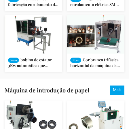
fabricação enrolamento da
enrolamento elétrica SMT
produção do estator do
do estator da elevada
motor de compressor de
precisão - estator OD de
bobina e máquina da
K90 ≤160mm
introdução
bobina de estator
Cor branca trifásica
Novo
Novo
3Kw automática que
horizontal da máquina da
introduz o modelo 380V da
inserção da bobina de
máquina KW300
estator
Máquina de introdução de papel
Mais