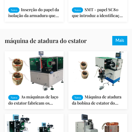
Inserção do papel da
SMT - papel SC80
Novo
Novo
isolação da armadura que
que introduz a identificação
introduz a máquina SMT -
elétrica horizontal do
C100
estator da máquina 39-80
milímetro
máquina de atadura do estator
Mais
As máquinas de laço
Máquina de atadura
Novo
Novo
do estator fabricam os
da bobina de estator do
motores elétricos de atar
motor auto
bobinas de extremidade do
estator