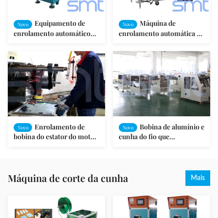
Equipamento de
Máquina de
Novo
Novo
enrolamento automático
enrolamento automática do
SMT do motor de indução -
motor do estator
K90 para o motor do
automático da estação de
automóvel da energia
funcionamento quatro 12
meses de garantia
Enrolamento de
Bobina de alumínio e
Novo
Novo
bobina do estator do motor
cunha do fio que
que introduz a máquina
introduzem a máquina para
para o tipo horizontal
o estator do motor de
máquina de lavar
indução
Máquina de corte da cunha
Mais