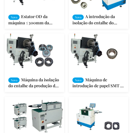
Estator OD da
A introdução da
Novo
Novo
máquina ≤300mm da
isolação do entalhe do
inserção do papel de
estator faz à máquina a
máquina da isolação do
máquina da produção do
entalhe do estator
motor de indução
Máquina da isolação
Máquina de
Novo
Novo
do entalhe da produção do
introdução de papel SMT da
motor, equipamento de
isolação servo automática
enrolamento do motor
do entalhe do estator do
motor - CW200