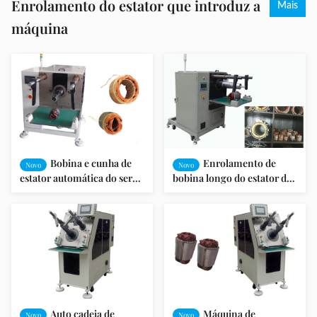
Enrolamento do estator que introduz a
Mais
máquina
Bobina e cunha de
Enrolamento de
Novo
Novo
estator automática do servo
bobina longo do estator do
motor que introduzem a
motor da bomba do
máquina SMT - QX08
comprimento da pilha que
introduz a máquina SMT-
QX10
Auto cadeia de
Máquina de
Novo
Novo