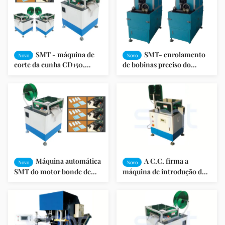
SMT - máquina de
SMT- enrolamento
Novo
Novo
corte da cunha CD150,
de bobinas preciso do
máquina do motor bonde
quadro da bicicleta da
para formar a cunha de
máquina de corte da cunha
entalhe
de LG300 para o motor da
roda
Máquina automática
A C.C. firma a
Novo
Novo
SMT do motor bonde de
máquina de introdução de
máquina de corte da cunha
papel do entalhe da
de entalhe do estator do
máquina de corte para a
motor - CD150
formação do papel/corte