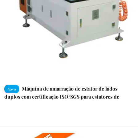
Máquina de amarração de estator de lados
Novo
duplos com certificação ISO/SGS para estatores de
motor LD de 25-100 mm com precisão servo-acionada