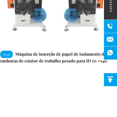
contato
Máquina de inserção de papel de isolamento de
Novo
ranhuras de estator de trabalho pesado para ID 70 ∼140
mm / OD ≤ 200 mm ∼ Para motores industriais, bombas
e compressores