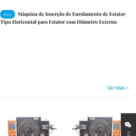
Máquina de Inserção de Enrolamento de Estator
Novo
Tipo Horizontal para Estator com Diâmetro Externo
Máx. de 210mm com Compatibilidade de Fio de PVC
SMT-QX1200
Ver Mais >