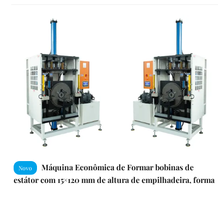
Máquina Econômica de Formar bobinas de
Novo
estátor com 15×120 mm de altura de empilhadeira, forma
automática de bobinas de lado duplo e PLC hidráulico
básico