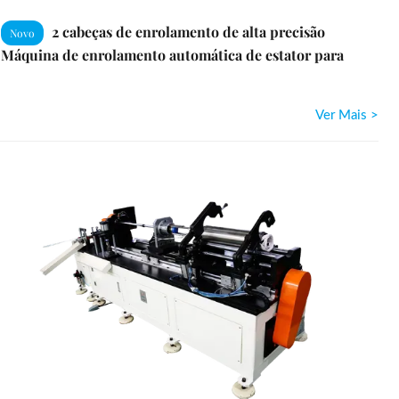
2 cabeças de enrolamento de alta precisão
Novo
Máquina de enrolamento automática de estator para
motores BLDC e inversor
Ver Mais >