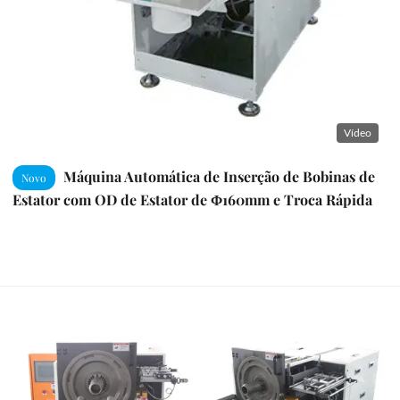
Vídeo
Máquina Automática de Inserção de Bobinas de
Novo
Estator com OD de Estator de Φ160mm e Troca Rápida
de Ferramentas para Motores AC