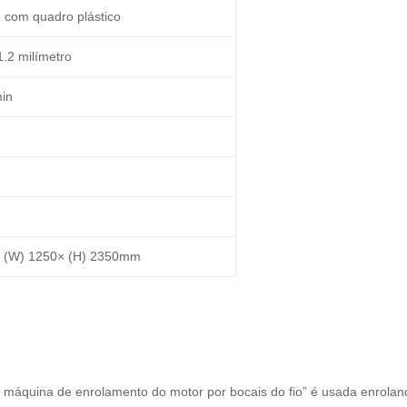
com quadro plástico
.2 milímetro
min
× (W) 1250× (H) 2350mm
 máquina de enrolamento do motor por bocais do fio” é usada enrola