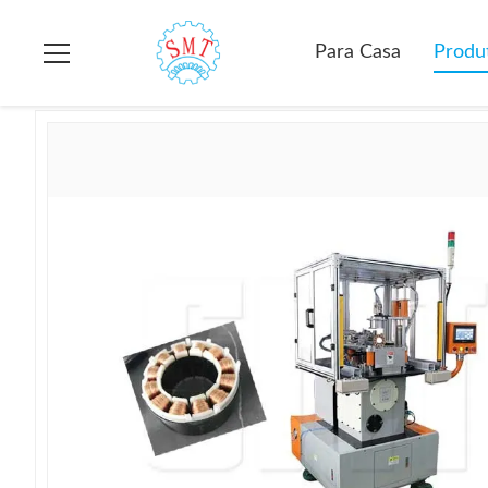
Para casa
>
produtos
>
Máquina de enrolamento do estator
>
Para Casa
Produ