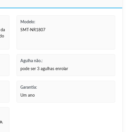
Modelo:
 da
SMT-NR1807
 do
Agulha não.:
pode ser 3 agulhas enrolar
Garantia:
Um ano
to
,