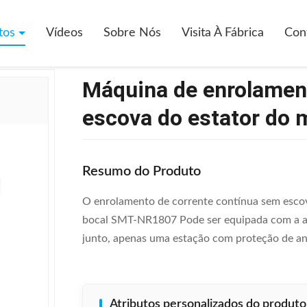
Máquina De Enrolamento De Corrente Contínua Sem Escova Do Estator
tos
Vídeos
Sobre Nós
Visita À Fábrica
Con
Máquina de enrolamen
escova do estator do m
Resumo do Produto
O enrolamento de corrente contínua sem escov
bocal SMT-NR1807 Pode ser equipada com a agul
junto, apenas uma estação com proteção de anel
Atributos personalizados do produto