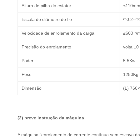
Altura de pilha do estator
≤110mm 
Escala do diâmetro de fio
Φ0.2~Φ1
Velocidade de enrolamento da carga
≤600 r/
Precisão do enrolamento
volta ±0
Poder
5.5Kw
Peso
1250Kg
Dimensão
(L) 760
(2) breve instrução da máquina
A máquina “enrolamento de corrente contínua sem escova da