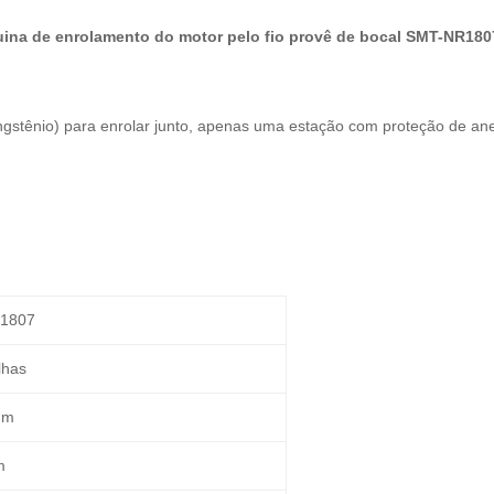
ina de enrolamento do motor pelo fio provê de bocal SMT-NR180
ngstênio) para enrolar junto, apenas uma estação com proteção de anel
1807
lhas
mm
m