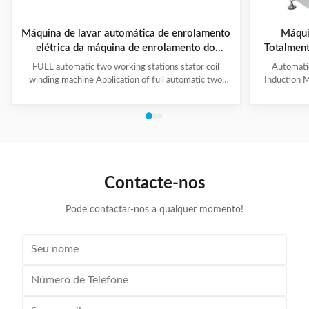
Máquina de lavar automática de enrolamento
Máqui
elétrica da máquina de enrolamento do
Totalment
estator do motor 2 cabeças/
Polos com
FULL automatic two working stations stator coil
Automati
C
winding machine Application of full automatic two
Induction M
working stations stator coil winding machine This
for winding 
automatic stator winding machine is suitable for 2
cycle to sign
poles, 4 poles and 6poles coils winding. 1. Main
features 
technical data of NIDE full automatic two working
reduce labor
stations stator coil winding machine Product Name
tapping (up
two working stations stator coil winding machine
adjustable f
Winding head 2pc Wire diameter 0.2~1.2mm
frame is co
Contacte-nos
Winding speed ≤2500RPM Max stator OD 160mm
Pode contactar-nos a qualquer momento!