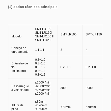
(1) dados técnicos principais
SMT-LR100
SMT-LR150I
SMT-LR100
SMT-LR150
Modelo
SMT-LR150 II
SMT_LR200
Cabeça do
1 1 1 1
2
4
enrolamento
0.3~1.0
Diâmetro de
0.3~1.0
fio
0.3~1.2
0.2~1.0
0.2~1.0
(milímetro)
0.3~1.2
0.3~1.2
≤2500r/min
Descarregue
≤2500r/min
3000
3000
a velocidade
≤2500r/min
≤2000r/min
≤80mm
Altura de
≤120mm
≤70mm
≤70mm
pilha
≤150mm