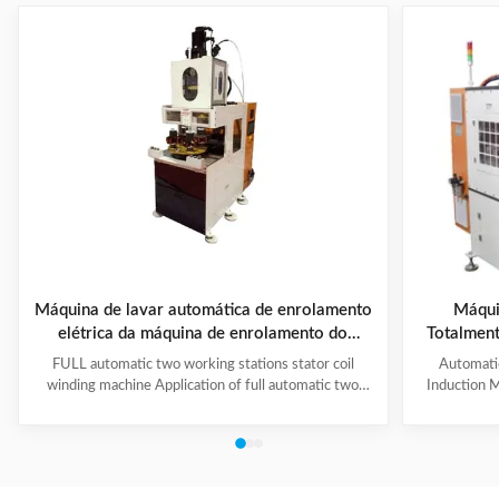
Máquina de lavar automática de enrolamento
Máqui
elétrica da máquina de enrolamento do
Totalment
estator do motor 2 cabeças/
Polos com
FULL automatic two working stations stator coil
Automati
C
winding machine Application of full automatic two
Induction M
working stations stator coil winding machine This
for winding 
automatic stator winding machine is suitable for 2
cycle to sign
poles, 4 poles and 6poles coils winding. 1. Main
features 
technical data of NIDE full automatic two working
reduce labor
stations stator coil winding machine Product Name
tapping (up