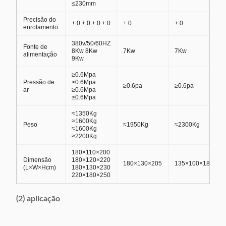
≤230mm
Precisão do
+ 0 + 0 + 0 + 0
+ 0
+ 0
enrolamento
380v/50/60HZ
Fonte de
8Kw 8Kw
7Kw
7Kw
alimentação
9Kw
≥0.6Mpa
Pressão de
≥0.6Mpa
≥0.6pa
≥0.6pa
ar
≥0.6Mpa
≥0.6Mpa
≈1350Kg
≈1600Kg
Peso
≈1950Kg
≈2300Kg
≈1600Kg
≈2200Kg
180×110×200
Dimensão
180×120×220
180×130×205
135×100×180
(L×W×Hcm)
180×130×230
220×180×250
(2) aplicação