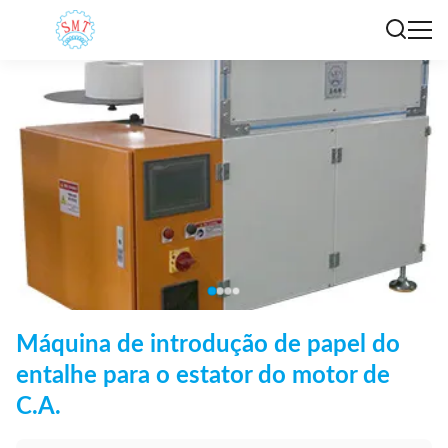
Máquina de introdução de papel do
entalhe para o estator do motor de
C.A.