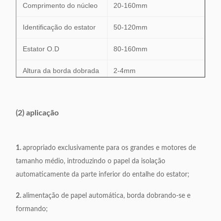
Comprimento do núcleo
20-160mm
Identificação do estator
50-120mm
Estator O.D
80-160mm
Altura da borda dobrada
2-4mm
A espessura de papel da
≤0.35mm
isolação
(2) aplicação
Eficiência
0.6s/s
1.
apropriado exclusivamente para os grandes e motores de
Fonte de alimentação
380V, 50/60Hz, 1.5kW
tamanho médio, introduzindo o papel da isolação
Peso
450kg
automaticamente da parte inferior do entalhe do estator;
Dimensão
1200*800*1200mm
2.
alimentação de papel automática, borda dobrando-se e
formando;