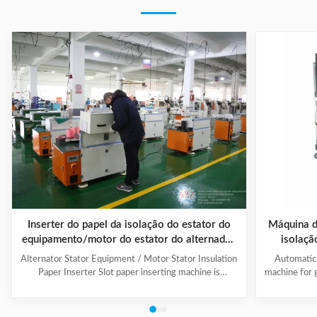
Inserter do papel da isolação do estator do
Máquina d
equipamento/motor do estator do alternador
isolaçã
da eficiência elevada
Alternator Stator Equipment / Motor Stator Insulation
Automatic 
Paper Inserter Slot paper inserting machine is
machine for 
specially designed for automatically inserting
No.: CW300 
insulation papers into stator slots. All the actions such
motors. 3. T
as paper feeding, forming, folding, inserting and stator
fast speed, 