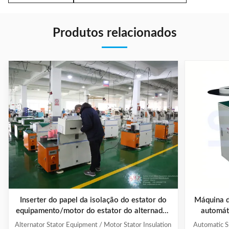
Produtos relacionados
Inserter do papel da isolação do estator do
Máquina d
equipamento/motor do estator do alternador
automát
da eficiência elevada
enrolamen
Alternator Stator Equipment / Motor Stator Insulation
Automatic Sl