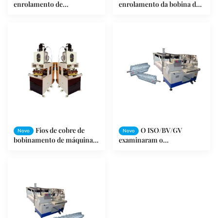
enrolamento de
enrolamento da bobina do
enrolamento do estator de
estator de Full Auto para o
4 cabeças para a produção
motor normal da máquina
do motor de 3 fases
de lavar
Fios de cobre de
O ISO/BV/GV
Novo
Novo
bobinamento de máquina
examinaram o
de enrolamento do motor
enrolamento de bobina do
elétrico da Dobro-cabeça
motor de C.A./a máquina
automaticamente
de bobinamento fio de
cobre