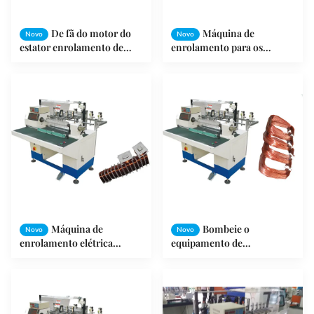
De fã do motor do
Máquina de
Novo
Novo
estator enrolamento de
enrolamento para os
bobina automático da
aparelhos
máquina de enrolamento
eletrodomésticos,
do estator completamente -
equipamento do motor da
que introduz a máquina
bobina do fio de cobre da
limpeza
Máquina de
Bombeie o
Novo
Novo
enrolamento elétrica
equipamento de
automática PCes de SMT-
enrolamento automático da
R160 do estator da bobina
bobina do conjunto do
do fio 1 - 8 que enrolam a
estator do motor com
cabeça
garantia de 1 ano