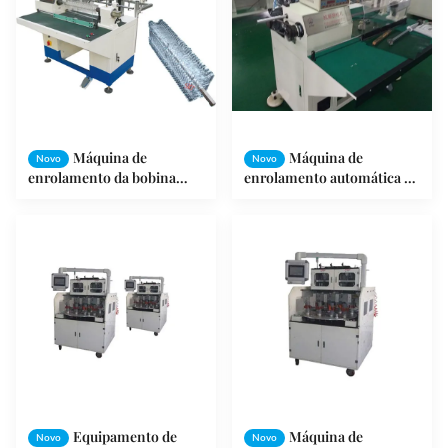
Máquina de
Máquina de
Novo
Novo
enrolamento da bobina
enrolamento automática do
semi - auto do estator de
estator da bobina do fio do
enrolamento da
motor SMT-SR350
máquina/fã de teto
equipada com o
pneumático mecânico
Equipamento de
Máquina de
Novo
Novo