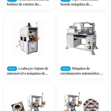
bobina de estator do
bonde máquina de
equipamento de
enrolamento da
enrolamento do motor do
bobina/dobadoura do
diâmetro de fio de 0.15-0.9
estator motor do carro
milímetros
2 cabeças viajam de
Máquina de
Novo
Novo
automóvel a máquina de
enrolamento automática da
enrolamento do estator
bobina da multi camada
para o ≤ 3000r/min
para o micro motor da
ISO9001/GV da bomba
bomba