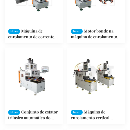
Máquina de
Motor bonde na
Novo
Novo
enrolamento de corrente
máquina de enrolamento
contínua sem escova do
do estator da agulha do
estator do motor por bocais
estator do entalhe com
do fio
proteção do fio
Conjunto de estator
Máquina de
Novo
Novo
trifásico automático do
enrolamento vertical
motor da máquina de
automática do estator para
enrolamento da bobina do
a produção do enrolamento