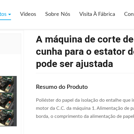
a De Corte De Baixo Nível De Ruído Da Cunha Para O Estator Do Motor
tos
Vídeos
Sobre Nós
Visita À Fábrica
Con
A máquina de corte de 
cunha para o estator d
pode ser ajustada
Resumo do Produto
Poliéster do papel da isolação do entalhe que
motor da C.C. da máquina 1. Alimentação de p
borda, o comprimento da alimentação de papel e 