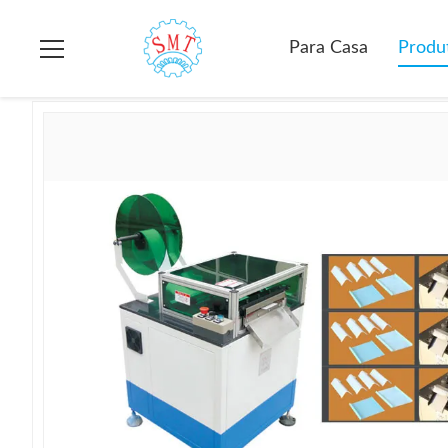
Para casa
>
produtos
>
Máquina de corte da cunha
>
A Máquin
Para Casa
Produ