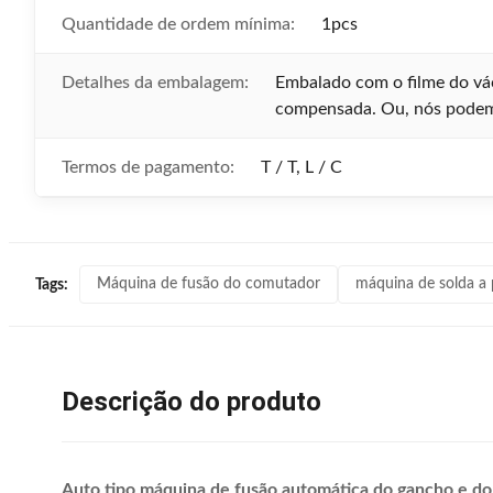
Quantidade de ordem mínima:
1pcs
Detalhes da embalagem:
Embalado com o filme do vá
compensada. Ou, nós podem
Termos de pagamento:
T / T, L / C
Máquina de fusão do comutador
máquina de solda a
Tags:
Descrição do produto
Auto tipo máquina de fusão automática do gancho e d