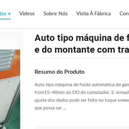
Tipo Máquina De Fusão Automática Do Gancho E Do Montante Com Tra
tos
Vídeos
Sobre Nós
Visita À Fábrica
Con
Auto tipo máquina de 
e do montante com tr
Resumo do Produto
Auto tipo máquina de fusão automática do gan
from15~40mm do OD do comutador. 2. armadur
ajuste dos dados pode ser feito no toque sree
que possa ser ...