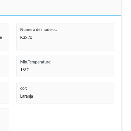
Número de modelo::
e
K3220
Min.Temperature:
15°C
cor:
Laranja