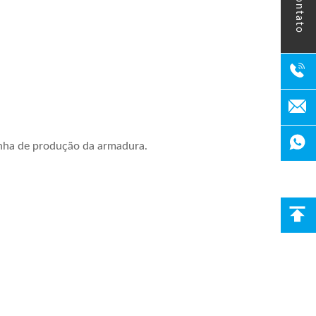
contato
inha de produção da armadura.