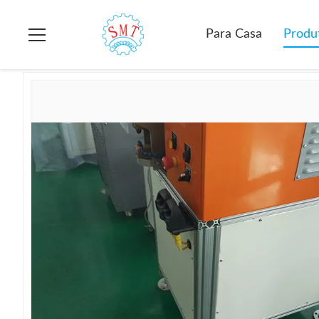
Para casa
>
produtos
>
Máquina de fusão automática
>
Auto 
Para Casa
Produ