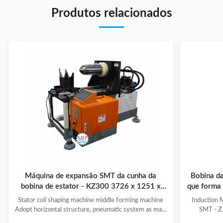
Produtos relacionados
Máquina de expansão SMT da cunha da
Bobina da
bobina de estator - KZ300 3726 x 1251 x
que forma 
2111mm
Stator coil shaping machine middle forming machine
Induction 
Adopt horizontal structure, pneumatic system as main
SMT - ZJ
power; stator with same slot width and internal
production.