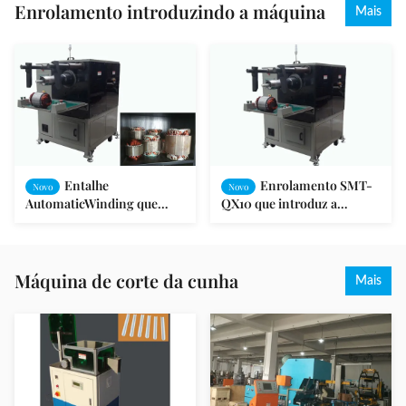
Enrolamento introduzindo a máquina
Mais
Entalhe
Enrolamento SMT-
Novo
Novo
AutomaticWinding que
QX10 que introduz a
introduz a máquina para o
máquina, máquina de
motor do fã/máquina de
enrolamento automática da
lavar/bomba
armadura do entalhe
Máquina de corte da cunha
Mais