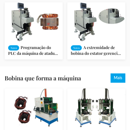
SMT-DW300
de estator do motor dos
lados - BZ190
Programação do
A extremidade de
Novo
Novo
PLC da máquina de atadura
bobina do estator gerencie
do enrolamento do entalhe
a máquina de atadura
da bobina de estator do
principal com a estrutura
motor de fã de SMT
vertical
Bobina que forma a máquina
Mais