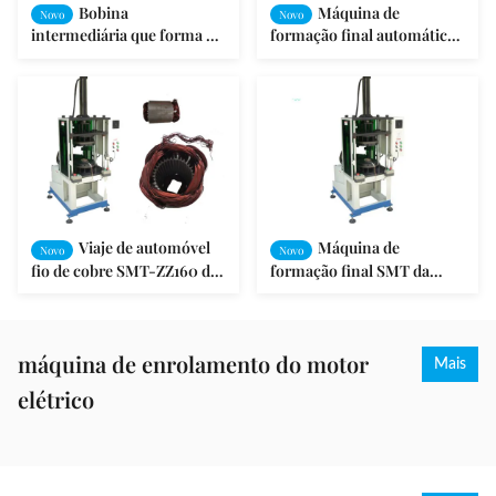
Bobina
Máquina de
Novo
Novo
intermediária que forma o
formação final automática
exame automático do
SMT do enrolamento de
ISO/GV do estator do motor
bobina do estator do motor
da máquina
- ZZ160
Viaje de automóvel
Máquina de
Novo
Novo
fio de cobre SMT-ZZ160 do
formação final SMT da
fio de máquina de
bobina de estator do motor
enrolamento da bobina do
de indução - ZZ160
estator/o de alumínio
máquina de enrolamento do motor
Mais
elétrico