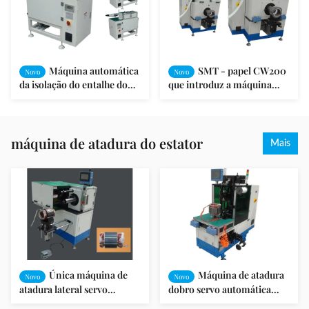
Máquina automática
SMT - papel CW200
Novo
Novo
da isolação do entalhe do
que introduz a máquina
motor da eficiência elevada
Immersible da isolação do
entalhe do estator do motor
da bomba da máquina
máquina de atadura do estator
Mais
Única máquina de
Máquina de atadura
Novo
Novo
atadura lateral servo
dobro servo automática
horizontal para o estator
SMT das voltas da bobina