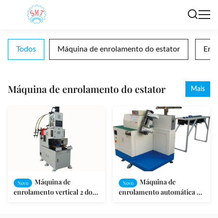
Todos
Máquina de enrolamento do estator
Enro
Máquina de enrolamento do estator
Mais
Máquina de
Máquina de
Novo
Novo
enrolamento vertical 2 do
enrolamento automática da
estator do motor/Polos de
bobina do fio do estator
4/6 e 8
trifásico do motor