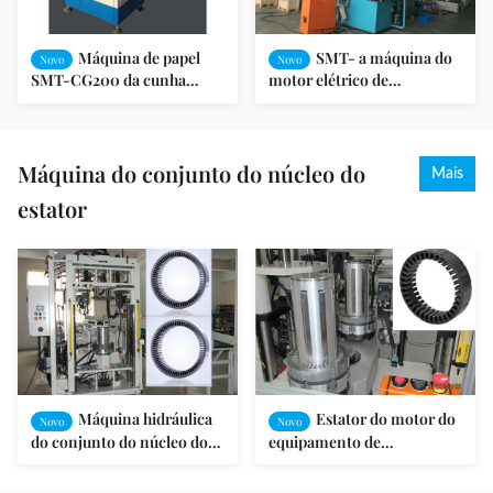
Máquina de papel
SMT- a máquina do
Novo
Novo
SMT-CG200 da cunha
motor elétrico de
automática do estator do
ZL4080/precisa a carcaça
motor da formação e de
automática do rotor do
corte
motor
Máquina do conjunto do núcleo do
Mais
estator
Máquina hidráulica
Estator do motor do
Novo
Novo
do conjunto do núcleo do
equipamento de
estator para o motor
enrolamento do motor e
magnético permanente
máquina à prova de