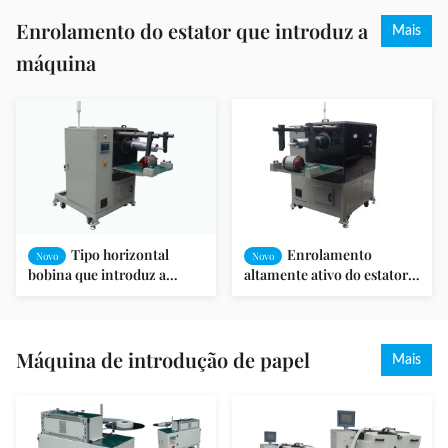
Enrolamento do estator que introduz a
Mais
máquina
Tipo horizontal
Enrolamento
Novo
Novo
bobina que introduz a
altamente ativo do estator
máquina SMT-QX10
que introduz a bobina da
máquina/motor que
introduz a máquina
Máquina de introdução de papel
Mais