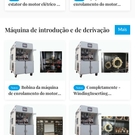
estator do motor elétrico de
enrolamento do motor
SMT-AN96951V/integrou o
elétrico/equipamento SMT-
teste/motor de fã
AN96951V motor elétrico
Máquina de introdução e de derivação
Mais
Bobina da máquina
Completamente -
Novo
Novo
de enrolamento do motor
WindingInserting
de indução que introduz o
automático e máquina de
formulário SMT da tração -
derivação para o estator do
I
motor