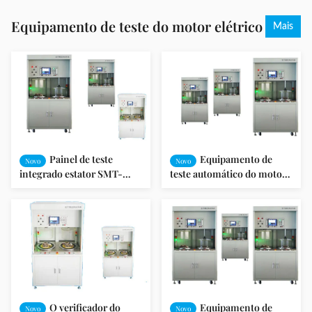
explosões do conjunto do
rotor
Equipamento de teste do motor elétrico
Mais
Painel de teste
Equipamento de
Novo
Novo
integrado estator SMT-
teste automático do motor
AN96951V do motor do
elétrico para os motores
limpador do motor do
indutivos/bomba
automóvel
O verificador do
Equipamento de
Novo
Novo