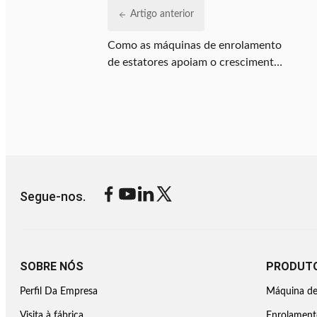
Artigo anterior
Como as máquinas de enrolamento
de estatores apoiam o crescimento
de veículos elétricos, HVAC e
motores de energia renovável?
Segue-nos.
SOBRE NÓS
PRODUT
Perfil Da Empresa
Máquina de
Visita à fábrica
Enrolamento