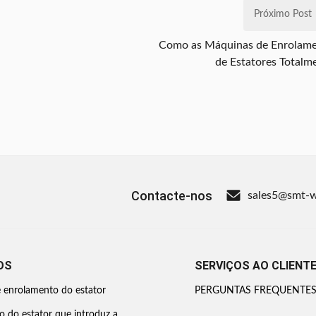
Próximo Post
Como as Máquinas de Enrolam
de Estatores Totalm
Automáticas Estão Transform
o Futuro da Produção de Moto
Contacte-nos
sales5@smt-
OS
SERVIÇOS AO CLIENT
 enrolamento do estator
PERGUNTAS FREQUENTE
 do estator que introduz a