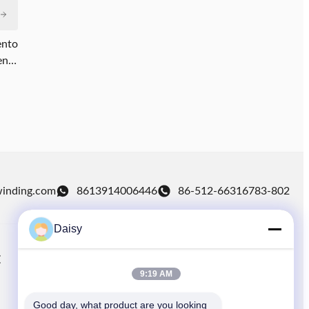
ento
ente
ando
res?
winding.com
8613914006446
86-512-66316783-802
Daisy
E
LINKS RÁPIDOS
9:19 AM
S
Para casa
Good day, what product are you looking 
produtos