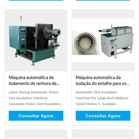
This advanced machine
I.D. 100-200mm Stator O.D.
automatically inserts insulation
≤300mm Height of Edge Folded
paper from the bottom of stator
3-10mm Insulation paper's
slots, featuring: Automatic paper
thickness ≤0.35mm Efficiency
feeding Precision edge folding
1.2s/s Power Supply
and ...
380V/50/60Hz 0.75Kw MOQ 1
set of Slot ...
Máquina automática de
Máquina automática da
isolamento de ranhura de
isolação do entalhe para os
estator para economia de
grandes e motores de
Labor Saving Automatic Stator
Automatic Slot Insulation
trabalho
tamanho médio
Slot Insulation Machine
Machine For Large And Medium-
Generator Stator Slot Insulation
Sized Motors 1. Suitable
Machine Paper Inserter This
exclusively for large and medium-
Consultar Agora
Consultar Agora
advanced machine automatically
sized motors, inserting insulation
inserts insulation paper from the
paper automatically from bottom
bottom of stator slots, featuring:
of stator slot; 2. automatic paper
Automatic paper feeding
feeding, edge folding and