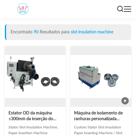
Encontrado
90
Resultados para
slot insulation machine
Estator OD da máquina
Máquina de isolamento de
≤300mm da inserção do
ranhuras personalizada
papel de máquina da
certificada ISO9001 para
Stator Slot Insulation Machine ,
Custom Stator Slot Insulation
isolação do entalhe do
estator I.D. 50-120 mm e
Paper Insertion Machine
Paper Inserting Machine / Slot