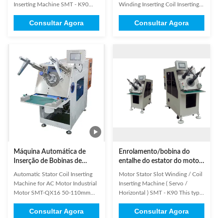
introduz a máquina
rápida do enrolamento da
Inserting Machine SMT - K90
Winding Inserting Coil Inserting
mudança da máquina
The machine insert coil and
Machine SMT-QX16 is
Consultar Agora
Consultar Agora
wedge simultaneously, coil
characterized by quick tooling,
insertion is controlled by servo
with upgraded simpler structure.
motor system, and wedge
(1) Technical Parameters of Coil
insertion by variable frequency
Inserting Machine Cooling Fan
motor. It is controlled by HMI,
Motor Coil Inserting Machine
and machine can diagnose
Quick Tooling Change Winding
breakdown ...
...
Máquina Automática de
Enrolamento/bobina do
Inserção de Bobinas de
entalhe do estator do motor
Estator com OD de Estator
que introduz a máquina
Automatic Stator Coil Inserting
Motor Stator Slot Winding / Coil
de Φ160mm e Troca Rápida
(servo/horizontais)
Machine for AC Motor Industrial
Inserting Machine ( Servo /
de Ferramentas para
Motor SMT-QX16 50-110mm
Horizontal ) SMT - K90 This type
Motores AC
Stator O.D We've been dedicated
of stator coil inserting machine
Consultar Agora
Consultar Agora
to developing and producing
can insert coil and wedge or coil