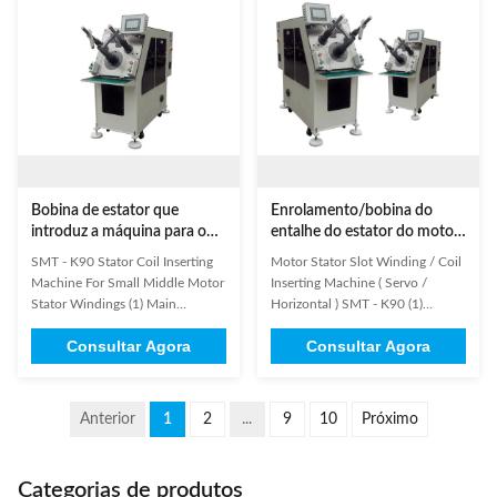
motor, fan motor, generator and
and manufacturing of products
pump motor.This machine is ...
are as customer's request. For ...
Bobina de estator que
Enrolamento/bobina do
introduz a máquina para o
entalhe do estator do motor
motor médio pequeno
que introduz a máquina
SMT - K90 Stator Coil Inserting
Motor Stator Slot Winding / Coil
(servo/horizontal) SMT - K90
Machine For Small Middle Motor
Inserting Machine ( Servo /
Stator Windings (1) Main
Horizontal ) SMT - K90 (1)
Technical Data Model K90 Stator
Information needed for stator
Consultar Agora
Consultar Agora
I.D. 20-100mm Stator O.D.
winding inserting machine
≤160mm Stack Height ≤120mm
inquiry: It will be better if
Tooling Travel ≤70mm
customer could send us detailed
Appropriate Wire Copper Wire /
drawing including below
Anterior
1
2
...
9
10
Próximo
Aluminium Wire Slot number
information. 1. Stator lamination
range 8-48slot Power Supply
drawing 2. Stator stack drawing
380V/50/60Hz 3Kw ...
3. ...
Categorias de produtos