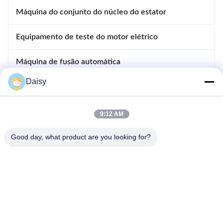
Máquina do conjunto do núcleo do estator
Equipamento de teste do motor elétrico
Máquina de fusão automática
Daisy
Máquina de introdução e de derivação
Equipamento de fabricação de motores
9:12 AM
Good day, what product are you looking for?
- Não, não.123, Rua Qiangyuan West, Zona de Desenvolvimento de
Nanxun, cidade de Huzhou, província de Zhejiang, China
telefone: 86-512-66316783-802
E-mail: sales5@smt-winding.com