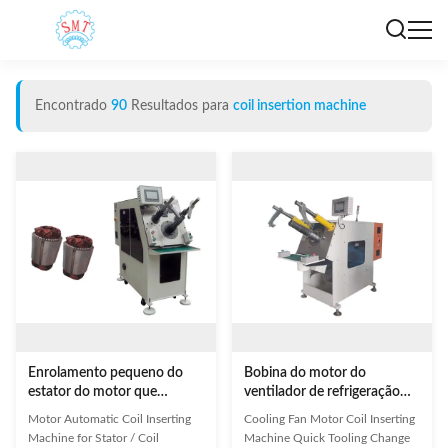
Encontrado
90
Resultados para
coil insertion machine
Enrolamento pequeno do
Bobina do motor do
estator do motor que
ventilador de refrigeração
introduz a bobina
que introduz a introdução de
Motor Automatic Coil Inserting
Cooling Fan Motor Coil Inserting
automática da máquina que
utilização de ferramentas
Machine for Stator / Coil
Machine Quick Tooling Change