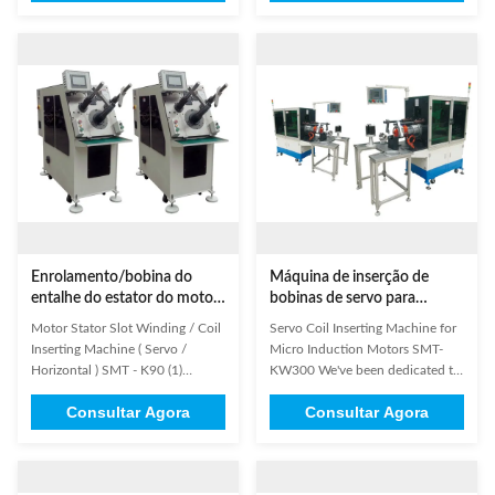
machines for induction motors
and wedge in the mid of slot into
production for many years, such
stator at a time; wedge feeding is
as Winding machine, Coil
to be done bt stepping
Inserting Machine, etc. Design
motor,and coil and wedge
and manufacturing of products
inserting is by servo ...
are ...
Enrolamento/bobina do
Máquina de inserção de
entalhe do estator do motor
bobinas de servo para
que introduz a máquina
diâmetro de fio de 0,2-1,2
Motor Stator Slot Winding / Coil
Servo Coil Inserting Machine for
(servo/horizontal) SMT - K90
mm e estator de 110-210
Inserting Machine ( Servo /
Micro Induction Motors SMT-
mm com sistema de servo
Horizontal ) SMT - K90 (1)
KW300 We've been dedicated to
Product Information This Stator
developing and producing
Consultar Agora
Consultar Agora
coil inserting machines apply to
machines for induction motors
micro induction motors such as
production for many years, such
air conditioner motor, washing
as Winding machine, Coil
machine motor, compression
Inserting Machine, etc. Design